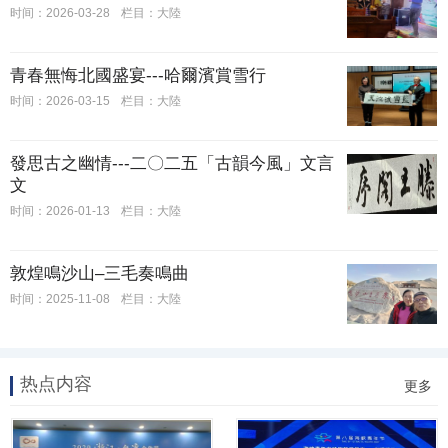
时间：2026-03-28
栏目：大陸
​青春無悔北國盛宴---哈爾濱賞雪行
时间：2026-03-15
栏目：大陸
發思古之幽情---二〇二五「古韻今風」文言
文
时间：2026-01-13
栏目：大陸
敦煌鳴沙山–三毛奏鳴曲
时间：2025-11-08
栏目：大陸
热点内容
更多