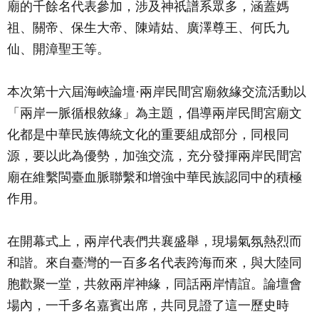
廟的千餘名代表參加，涉及神祇譜系眾多，涵蓋媽
祖、關帝、保生大帝、陳靖姑、廣澤尊王、何氏九
仙、開漳聖王等。
本次第十六屆海峽論壇·兩岸民間宮廟敘緣交流活動以
「兩岸一脈循根敘緣」為主題，倡導兩岸民間宮廟文
化都是中華民族傳統文化的重要組成部分，同根同
源，要以此為優勢，加強交流，充分發揮兩岸民間宮
廟在維繫閩臺血脈聯繫和增強中華民族認同中的積極
作用。
在開幕式上，兩岸代表們共襄盛舉，現場氣氛熱烈而
和諧。來自臺灣的一百多名代表跨海而來，與大陸同
胞歡聚一堂，共敘兩岸神緣，同話兩岸情誼。論壇會
場內，一千多名嘉賓出席，共同見證了這一歷史時