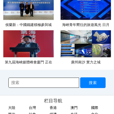
侯蘭新：中國鐵建積極參與城
海峽青年嚮往的旅遊風光 日月
市基
潭
第九屆海峽媒體峰會廈門 正在
廣州南沙 實力之城
進
栏目导航
大陸
台灣
香港
澳門
國際