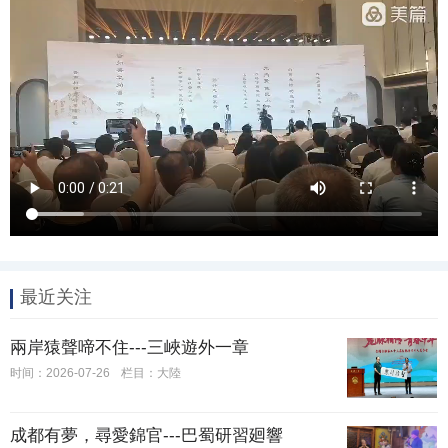
最近关注
兩岸猿聲啼不住---三峽遊外一章
时间：2026-07-26
栏目：大陸
成都有夢，尋愛錦官---巴蜀研習廻響