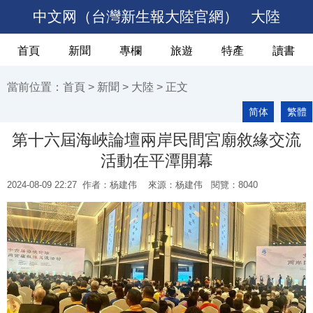
中文网（台灣新生報大陸官網）
大陸
首頁
新聞
專欄
旅遊
特產
讀書
當前位置：
首頁
>
新聞
>
大陸
> 正文
简体
繁體
第十六屆海峽論壇兩岸民間宮廟敘緣交流
活動在平潭開幕
2024-08-09 22:27
作者：杨建伟
來源：杨建伟 閱覽：
8040