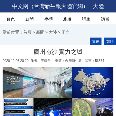
中文网（台灣新生報大陸官網）
大陸
首頁
新聞
專欄
旅遊
特產
讀書
當前位置：
首頁
>
新聞
>
大陸
> 正文
简体
繁體
廣州南沙 實力之城
2020-12-06 20:20
作者：王輝丹
來源：台灣新生報 閱覽：
56574