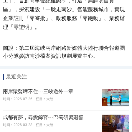
工」。首創商事登記確認制，打造「無證明自貿
區」，探索建設「一臉走南沙」智能服務城市，實現
企業註冊「零審批」、政務服務「零跑動」、業務辦
理「零證明」。
圖說：第二屆海峽兩岸網路新媒體大陸行聯合報道團
小分隊參訪南沙檔案資訊規劃展覽中心。
最近关注
兩岸猿聲啼不住---三峽遊外一章
时间：2026-07-26
栏目：大陸
成都有夢，尋愛錦官---巴蜀研習廻響
时间：2026-03-28
栏目：大陸