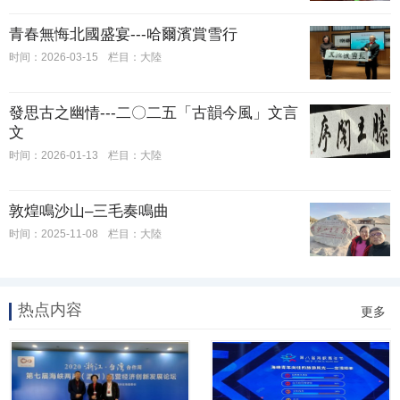
​青春無悔北國盛宴---哈爾濱賞雪行
时间：2026-03-15
栏目：大陸
發思古之幽情---二〇二五「古韻今風」文言
文
时间：2026-01-13
栏目：大陸
敦煌鳴沙山–三毛奏鳴曲
时间：2025-11-08
栏目：大陸
热点内容
更多