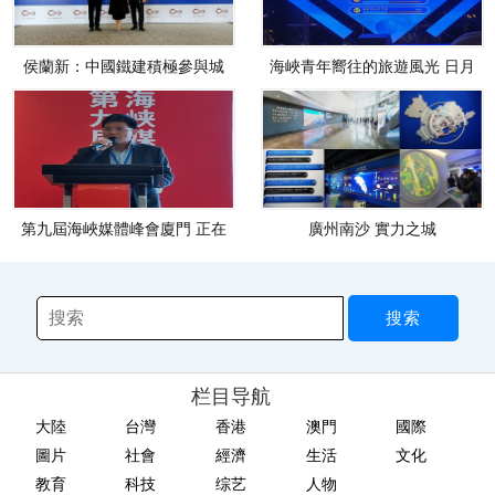
侯蘭新：中國鐵建積極參與城
海峽青年嚮往的旅遊風光 日月
市基
潭
第九屆海峽媒體峰會廈門 正在
廣州南沙 實力之城
進
栏目导航
大陸
台灣
香港
澳門
國際
圖片
社會
經濟
生活
文化
教育
科技
综艺
人物