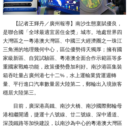
【記者王輝丹／廣州報導】南沙生態稟賦優良，
是聯合國「全球最適宜居住金獎」城市。地處世界四
大灣區之一粵港澳大灣區、中國三大經濟圈之一珠江
三角洲的地理幾何中心，區位優勢得天獨厚；擁有國
家級新區、自貿試驗區、粵港澳全面合作示範區等多
重國家戰略功能，政策優勢疊加利好。南沙港區集裝
箱吞吐量占廣州港七十二%，水上運輸業貨運週轉
量、平行進口汽車數量居大陸第二，郵輪出入境旅客
穩居大陸第三。
目前，廣深港高鐵、南沙大橋、南沙國際郵輪母
港相繼開通，捷運十八號線、廿二號線、深中通道、
深茂鐵路等加快建設，以南沙為中心的粵港澳大灣區