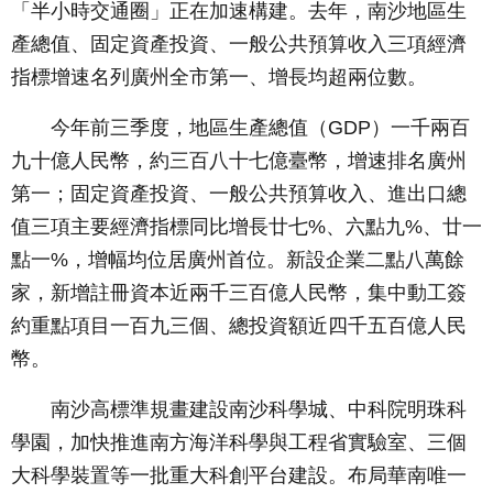
「半小時交通圈」正在加速構建。去年，南沙地區生
產總值、固定資產投資、一般公共預算收入三項經濟
指標增速名列廣州全市第一、增長均超兩位數。
今年前三季度，地區生產總值（GDP）一千兩百
九十億人民幣，約三百八十七億臺幣，增速排名廣州
第一；固定資產投資、一般公共預算收入、進出口總
值三項主要經濟指標同比增長廿七%、六點九%、廿一
點一%，增幅均位居廣州首位。新設企業二點八萬餘
家，新增註冊資本近兩千三百億人民幣，集中動工簽
約重點項目一百九三個、總投資額近四千五百億人民
幣。
南沙高標準規畫建設南沙科學城、中科院明珠科
學園，加快推進南方海洋科學與工程省實驗室、三個
大科學裝置等一批重大科創平台建設。布局華南唯一