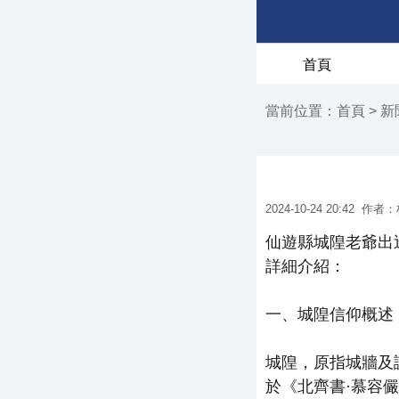
首頁
當前位置：
首頁
>
新
2024-10-24 20:42
作者：
仙遊縣城隍老爺出
詳細介紹：
一、城隍信仰概述
城隍，原指城牆及
於《北齊書·慕容