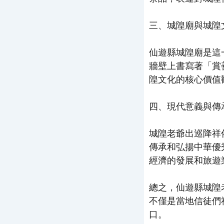
三、城隍廟與城隍
仙遊縣城隍廟是這
牆壁上書寫著「賞
隍文化的核心價值
四、現代意義與傳
城隍老爺出巡降祥
傳承和弘揚中華優
經濟的發展和旅遊
總之，仙遊縣城隍
不僅是當地信徒們
口。