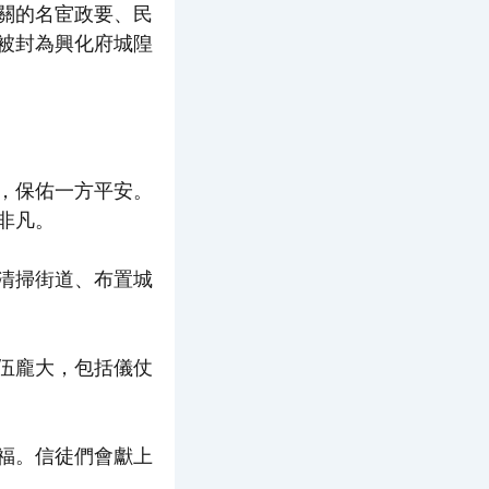
關的名宦政要、民
被封為興化府城隍
，保佑一方平安。
非凡。
清掃街道、布置城
伍龐大，包括儀仗
福。信徒們會獻上