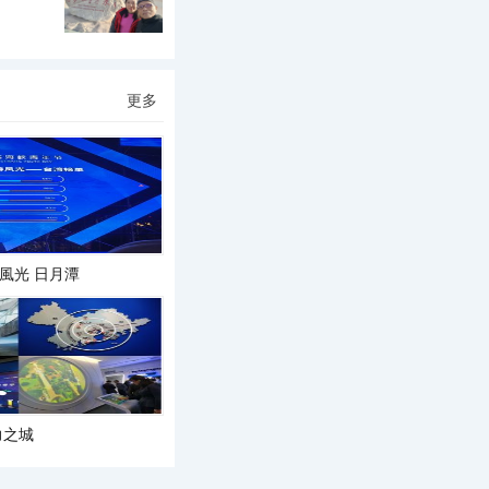
更多
風光 日月潭
力之城