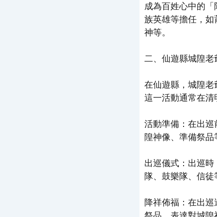
成為百姓心中的「
族英雄等擔任，如
神等。
二、仙遊縣城隍老
在仙遊縣，城隍老
這一活動通常在清
活動準備：在出巡
隍神像、準備祭品
出巡儀式：出巡時
隊、鼓樂隊、信徒
降祥佈福：在出巡
祭品，表達對城隍