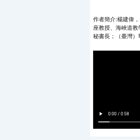
作者簡介:楊建偉
座教授、海峽道教
秘書長；（臺灣）