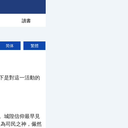
讀書
简体
繁體
下是對這一活動的
。城隍信仰最早見
展為司民之神，儼然