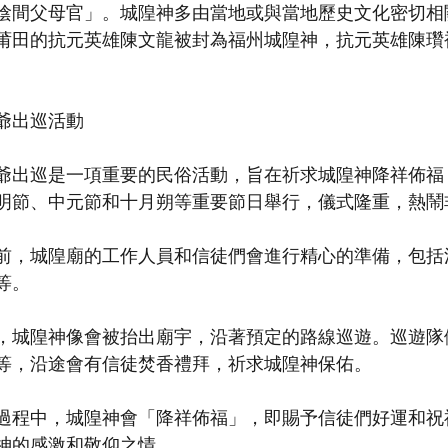
陰間父母官」。城隍神多由當地或與當地歷史文化密切相
莆田的抗元英雄陳文龍被封為福州城隍神，抗元英雄陳瓚
爺出巡活動
爺出巡是一項重要的民俗活動，旨在祈求城隍神降祥佈福
明節、中元節和十月朔等重要節日舉行，儀式隆重，熱鬧
前，城隍廟的工作人員和信徒們會進行精心的準備，包括
等。
，城隍神像會被抬出廟宇，沿著預定的路線巡遊。巡遊隊
等，沿途會有信徒焚香禮拜，祈求城隍神保佑。
過程中，城隍神會「降祥佈福」，即賜予信徒們好運和祝
神的感激和敬仰之情。