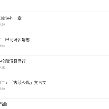
三峽遊外一章
大陸
---巴蜀研習廻響
大陸
--哈爾濱賞雪行
大陸
二〇二五「古韻今風」文言文
大陸
鳴曲