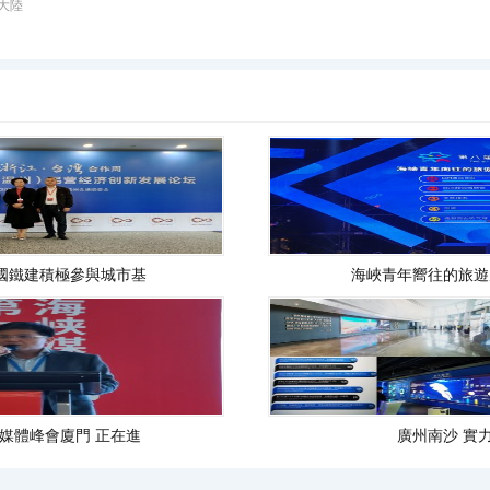
大陸
國鐵建積極參與城市基
海峽青年嚮往的旅遊
媒體峰會廈門 正在進
廣州南沙 實