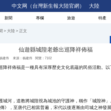
中文网（台灣新生報大陸官網）
大陸
新聞
專欄
旅遊
特產
聞
>
大陸
> 正文
仙遊縣城隍老爺出巡降祥佈福
杨建伟
來源：杨建伟 閱覽：
7102
巡降祥佈福是一種具有深厚歷史文化底蘊的民俗活動。以
護城河，道教將城隍視為城池的守護神，稱作「城隍神」
儼傳》，至唐代已相當普遍，宋代以後逐漸由司城之神發