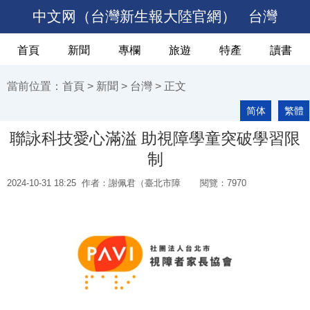
中文网（台灣新生報大陸官網）
台灣
首頁
新聞
專欄
旅遊
特產
讀書
當前位置：
首頁
>
新聞
>
台灣
> 正文
简体
繁體
聯詠科技愛心滿溢 助視障學童突破學習限
制
2024-10-31 18:25
作者：謝佩君（臺北市障
閱覽：
7970