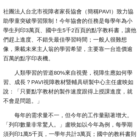
社團法人台北市視障者家長協會（簡稱PAVI）致力協
助學童突破學習限制！今年協會的任務是每學年為小
學生列印3萬頁、國中生5千2百頁的點字教科書，讓他
們趕上進度、不錯失最佳學習時間；一般人很難想
像，乘載未來主人翁的學習希望，主要靠一台造價逾
百萬的點字印表機。
人類學習的管道80%來自視覺，視障生應如何學
習、成長？PAVI視障教材暨輔具研製中心主任盧映如
說：「只要點字教材的製作速度跟得上授課進度，就
不會是問題。」
每年的需求量不一，但今年的工作量顯著增大。
「列印數量非常驚人。」盧映如以今年為例，每學期
須列印1萬5千頁，一學年共計3萬頁；國中的教科書則