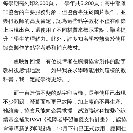
每學期需列印2,600頁，一學年共5,200頁；高中部雖
非協會的主要服務對象，但協會專注於圖片製作，並
獲得教師的高度肯定，認為這些點字教材不僅在細節
上表現出色，還使用了不同材質來標示重點，顯著提
升了學生的理解力。此外，許多知名學校熱衷於使用
協會製作的點字考卷和補充教材。
盧映如回憶，有位視障者在觸摸協會製作的點字
教材後感慨地說：「如果我在求學時能用到這樣的教
科書，我一定能學得更好。」
而一台造價不斐的點字印表機，長年使用已出現
不少問題，螢幕面板更已故障，加上廠商不再生產、
難維修，協會只能向企業求援。感激聯詠科技愛心詠
續基金補助PAVI《視障者學習無礙支持計畫》，讓協
會添購新的列印設備，10月下旬已正式啟用，讓同仁