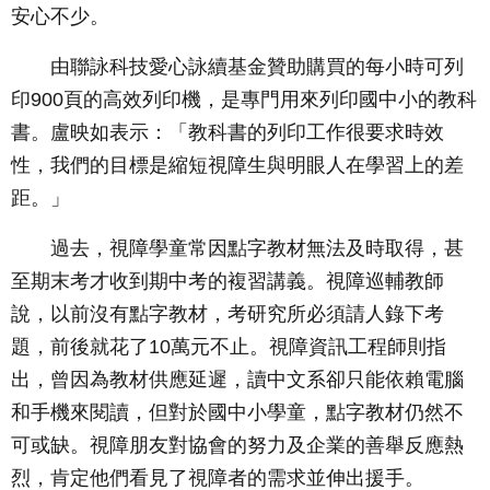
安心不少。
由聯詠科技愛心詠續基金贊助購買的每小時可列
印900頁的高效列印機，是專門用來列印國中小的教科
書。盧映如表示：「教科書的列印工作很要求時效
性，我們的目標是縮短視障生與明眼人在學習上的差
距。」
過去，視障學童常因點字教材無法及時取得，甚
至期末考才收到期中考的複習講義。視障巡輔教師
說，以前沒有點字教材，考研究所必須請人錄下考
題，前後就花了10萬元不止。視障資訊工程師則指
出，曾因為教材供應延遲，讀中文系卻只能依賴電腦
和手機來閱讀，但對於國中小學童，點字教材仍然不
可或缺。視障朋友對協會的努力及企業的善舉反應熱
烈，肯定他們看見了視障者的需求並伸出援手。