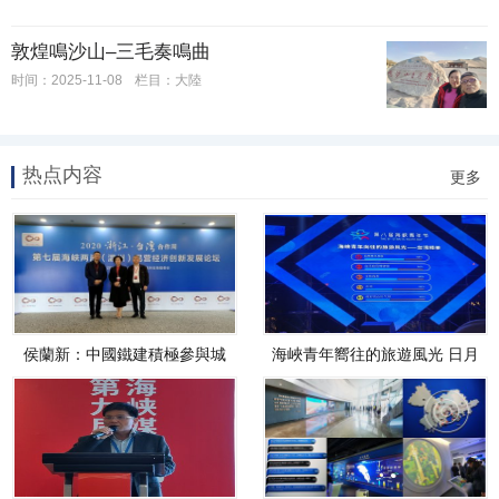
敦煌鳴沙山–三毛奏鳴曲
时间：2025-11-08
栏目：大陸
热点内容
更多
侯蘭新：中國鐵建積極參與城
海峽青年嚮往的旅遊風光 日月
市基
潭