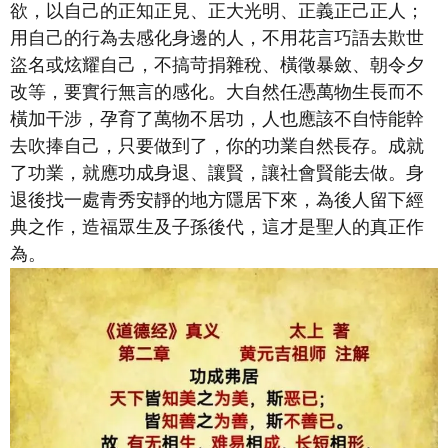
欲，以自己的正知正見、正大光明、正義正己正人；
用自己的行為去感化身邊的人，不用花言巧語去欺世
盜名或炫耀自己，不搞苛捐雜稅、橫徵暴斂、朝令夕
改等，要實行無言的感化。大自然任憑萬物生長而不
橫加干涉，孕育了萬物不居功，人也應該不自恃能幹
去吹捧自己，只要做到了，你的功業自然長存。成就
了功業，就應功成身退、讓賢，讓社會賢能去做。身
退後找一處青秀安靜的地方隱居下來，為後人留下經
典之作，造福眾生及子孫後代，這才是聖人的真正作
為。