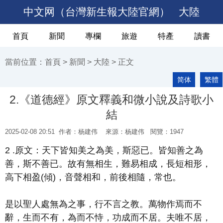
中文网（台灣新生報大陸官網）
大陸
首頁
新聞
專欄
旅遊
特產
讀書
當前位置：
首頁
>
新聞
>
大陸
> 正文
简体
繁體
2.《道德經》原文釋義和微小說及詩歌小
結
2025-02-08 20:51
作者：杨建伟
來源：杨建伟 閱覽：
1947
2 .原文：天下皆知美之為美，斯惡已。皆知善之為
善，斯不善已。故有無相生，難易相成，長短相形，
高下相盈(傾)，音聲相和，前後相隨，常也。
是以聖人處無為之事，行不言之教。萬物作焉而不
辭，生而不有，為而不恃，功成而不居。夫唯不居，