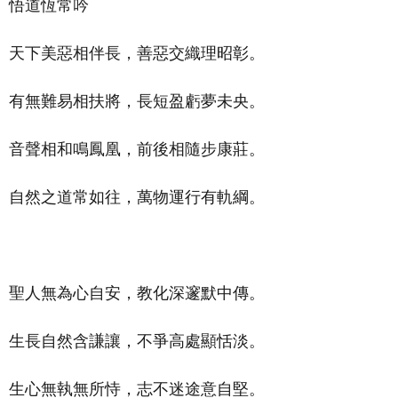
悟道恆常吟
天下美惡相伴長，善惡交織理昭彰。
有無難易相扶將，長短盈虧夢未央。
音聲相和鳴鳳凰，前後相隨步康莊。
自然之道常如往，萬物運行有軌綱。
聖人無為心自安，教化深邃默中傳。
生長自然含謙讓，不爭高處顯恬淡。
生心無執無所恃，志不迷途意自堅。