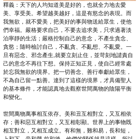
釋義：天下的人均知道美是好的，也就全力地去愛
美、享受美。希望越美越好，這是有慾念的表現。而
我無欲，就不愛美，把美好的事與物送給眾生，使他
們幸福。嚴格要求自己，不要去追求美，只求過著淡
泊寧靜的生活；嚴格控制自己的意念，不產生貪念、
貪慾；隨時檢討自己，不亂貪、不亂想、不亂愛。一
旦有惡念、邪念產生,就要立刻止住，並苛刻地譴責自
己的意念不再往下想。保持正知正見，使自己經常處
於忘我無欲的境界。把一切善念、善行奉獻給眾生，
不為自己留一點善。達到了這樣的境界，才具備聖人
的基本條件，才能認真地去觀察世間萬物的陰陽平衡
和變化。
世間萬物萬事相互依存。美和丑互相對立，又互相依
存；善和惡互相對立，又互相彰顯。世界上的事物既
相互對立，又相互成立。有和無，難和易，長和短，