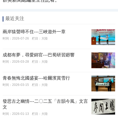
群英新聞總編室主任記者。
最近关注
兩岸猿聲啼不住---三峽遊外一章
时间：2026-07-26
栏目：大陸
成都有夢，尋愛錦官---巴蜀研習廻響
时间：2026-03-28
栏目：大陸
​青春無悔北國盛宴---哈爾濱賞雪行
时间：2026-03-15
栏目：大陸
發思古之幽情---二〇二五「古韻今風」文言
文
时间：2026-01-13
栏目：大陸