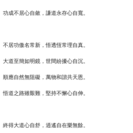
功成不居心自斂，謙道永存心自寬。
不居功傲名常新，悟透恆常理自真。
大道至簡如明鏡，世間紛擾心自沉。
順應自然無阻礙，萬物和諧共天恩。
悟道之路雖艱難，堅持不懈心自伸。
終得大道心自舒，逍遙自在樂無餘。