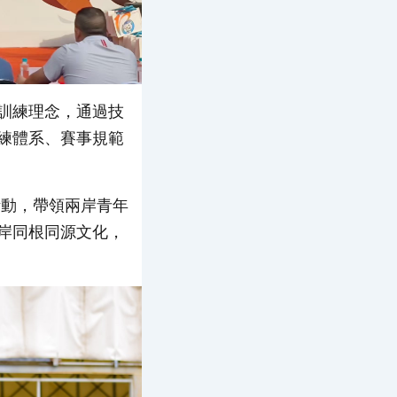
訓練理念，通過技
練體系、賽事規範
活動，帶領兩岸青年
岸同根同源文化，