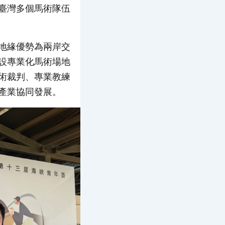
臺灣多個馬術隊伍
地緣優勢為兩岸交
設專業化馬術場地
術裁判、專業教練
產業協同發展。