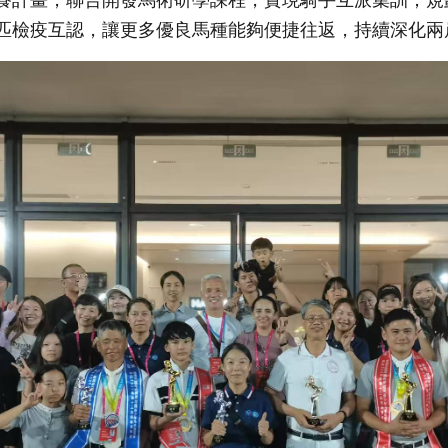
養計畫，聯合開發馬術研學課程，實現騎手互派集訓；規
匹檢疫互認，讓更多優良馬種能夠便捷往返，持續深化兩