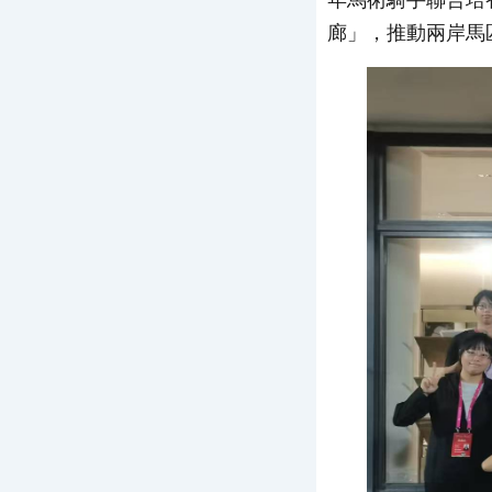
年馬術騎手聯合培
廊」，推動兩岸馬