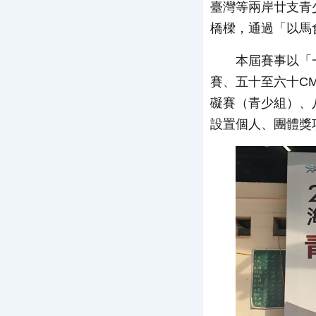
臺灣等兩岸廿支青
橋樑，通過「以馬
本屆賽事以「
賽、五十至六十C
礙賽（青少組）、
設置個人、團體獎