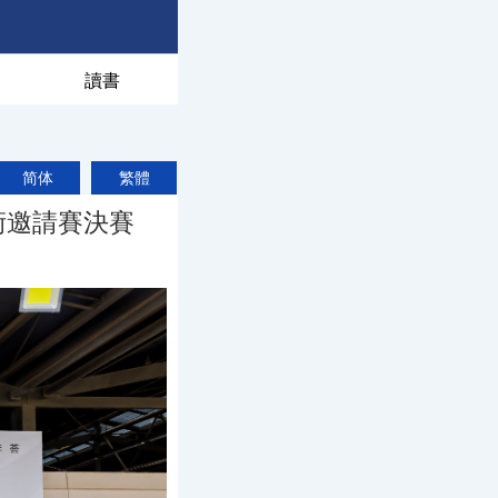
讀書
简体
繁體
術邀請賽決賽