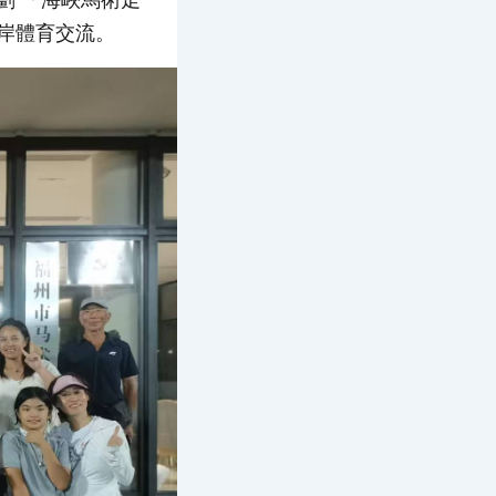
劃 「海峽馬術走
岸體育交流。