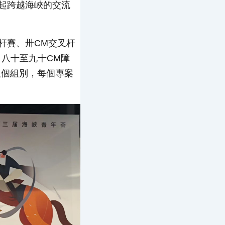
起跨越海峽的交流
杆賽、卅CM交叉杆
、八十至九十CM障
八個組別，每個專案