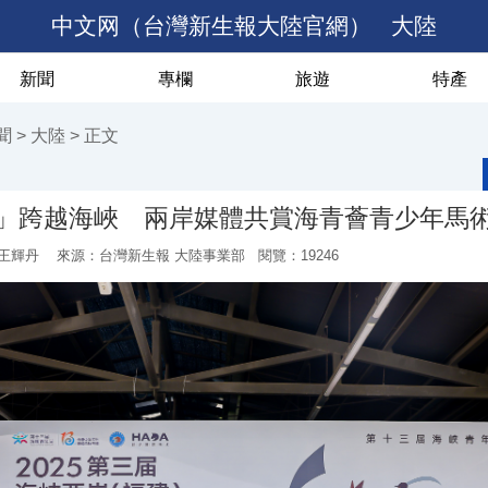
中文网（台灣新生報大陸官網）
大陸
新聞
專欄
旅遊
特產
聞
>
大陸
> 正文
」跨越海峽 兩岸媒體共賞海青薈青少年馬
王輝丹
來源：台灣新生報 大陸事業部 閱覽：
19246