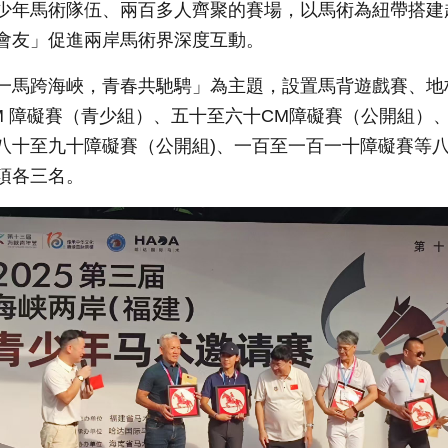
少年馬術隊伍、兩百多人齊聚的賽場，以馬術為紐帶搭建
會友」促進兩岸馬術界深度互動。
一馬跨海峽，青春共馳騁」為主題，設置馬背遊戲賽、地
M 障礙賽（青少組）、五十至六十CM障礙賽（公開組）
八十至九十障礙賽（公開組)、一百至一百一十障礙賽等
項各三名。