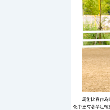
馬術比賽作為
化中更有著舉足輕