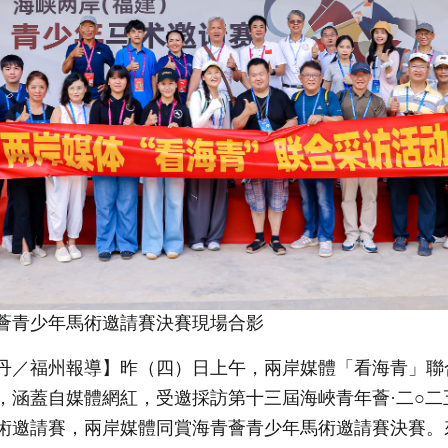
薈青少年馬術邀請賽決賽現場合影
／福州報導】昨（四）日上午，兩岸媒體「看海青」聯
，涵蓋自媒體網紅，受邀採訪第十三屆海峽青年薈·二○二
術邀請賽，兩岸媒體同賞海青薈青少年馬術邀請賽決賽。