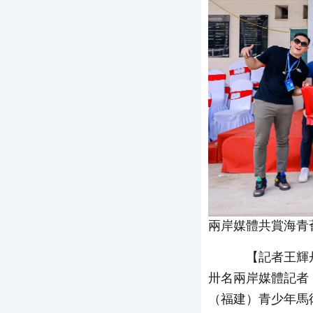
兩岸媒體共賞海青
【記者王輝丹
卅名兩岸媒體記者
（福建）青少年馬