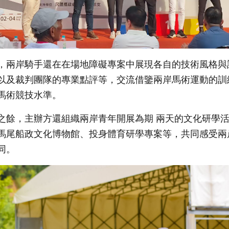
，兩岸騎手還在在場地障礙專案中展現各自的技術風格與
以及裁判團隊的專業點評等，交流借鑒兩岸馬術運動的訓
馬術競技水準。
之餘，主辦方還組織兩岸青年開展為期 兩天的文化研學
馬尾船政文化博物館、投身體育研學專案等，共同感受兩
同。