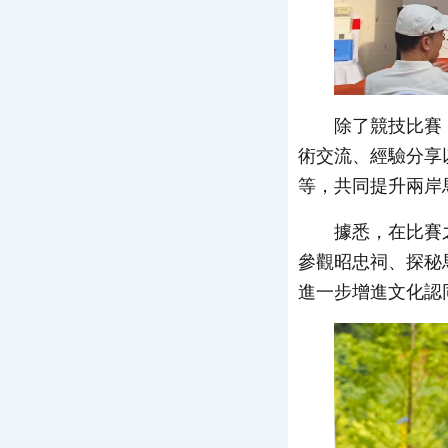
除了競技比賽
術交流、經驗分享
等，共同提升兩岸
據悉，在比賽
參觀昭忠祠、探秘
進一步增進文化認