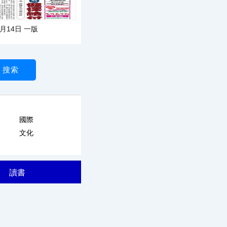
5月14日 一版
國際
文化
讀書