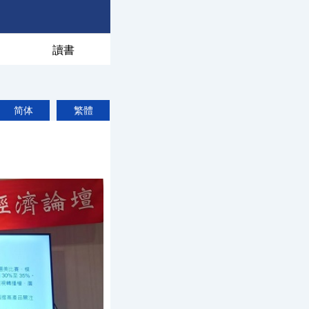
讀書
简体
繁體