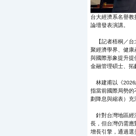
台大經濟系名譽教授
論壇發表演講。
【記者梧桐／台北
聚經濟學界、健康
與國際形象提升提
金融管理碩士、拓
林建甫以《202
指當前國際局勢的不
劃降息與縮表）充
針對台灣地區經濟
長，但台灣仍需應
增長引擎，通過選