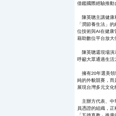
借鑑國際經驗推動
陳英聰主講健康和
「潤節養生法」的
位技術與AI在健
藉助數位平台放大個
陳英聰還現場演示
呼籲大眾通過生活
擁有20年選美領
純的外貌競賽，而
展現台灣多元文化
主辦方代表、中華
員憑證的組織，正
「五德真教」推廣