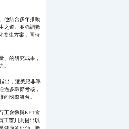
。他結合多年推動
生之道。並強調數
性化養生方案，同時
量」的研究成果，
力。
指出，選美絕非單
通過多環節考核，
推向國際舞台。
工會幣與NFT會
賓王宦川則提出以
是健康的延伸，數