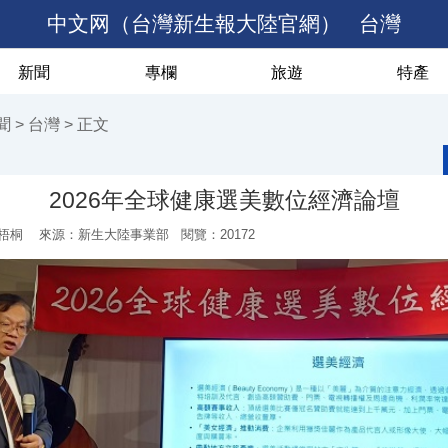
中文网（台灣新生報大陸官網）
台灣
新聞
專欄
旅遊
特產
聞
>
台灣
> 正文
2026年全球健康選美數位經濟論壇
梧桐
來源：新生大陸事業部 閱覽：
20172