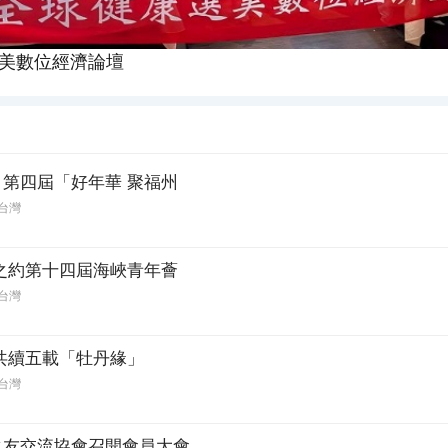
選美數位經濟論壇
第四屆「好年華 聚福州
台灣
之約第十四屆海峽青年薈
台灣
共續五載「牡丹緣」
台灣
之友交流協會召開會員大會