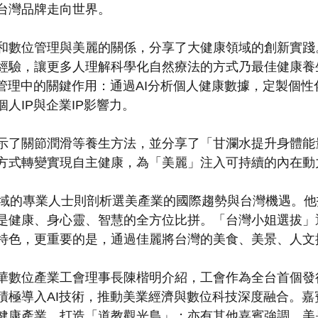
台灣品牌走向世界。
數位管理與美麗的關係，分享了大健康領域的創新實踐
經驗，讓更多人理解科學化自然療法的方式乃最佳健康養
康管理中的關鍵作用：通過AI分析個人健康數據，定製個
人IP與企業IP影響力。
了關節潤滑等養生方法，並分享了「甘瀾水提升身體能
方式轉變實現自主健康，為「美麗」注入可持續的內在動
域的專業人士則剖析選美產業的國際趨勢與台灣機遇。他
是健康、身心靈、智慧的全方位比拼。「台灣小姐選拔」
特色，更重要的是，通過佳麗將台灣的美食、美景、人文
數位產業工會理事長陳楷明介紹，工會作為全台首個發行
積極導入AI技術，推動美業經濟與數位科技深度融合。嘉
健康產業，打造「道教觀光島」；亦有其他嘉賓強調，美