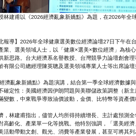
林建甫以《2026經濟亂象新嬌點》為題，在2026年全
報導】2026年全球健康選美數位經濟論壇27日下午在
產業、選美領域人士，以「健康×選美×數位經濟」為核
供新思路。台大經濟系名譽教授、台灣競爭力論壇創會理
齡有限公司總經理陳英聰及選美領域專業人士等出席論壇
6經濟亂象新嬌點》為題演講，結合第一季全球經濟數據
確定性：美國經濟因伊朗問題與美聯儲政策調整（新主席Kev
滿變數，中東戰爭導致油價波動，金價、比特幣等資產價
，林建甫指出，儘管人均所得持續增長、主計處預測全
對高齡化、產業單一化等挑戰。他特別強調，「選美經濟
美活動帶動文創、觀光、消費等產業發展，甚至可將其列