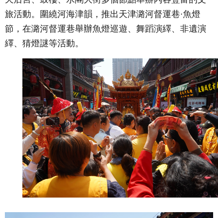
旅活動。
圍繞河海津韻，推出天津潞河督運巷·魚燈
節，在潞河督運巷舉辦魚燈巡遊、舞蹈演繹、非遺演
繹、猜燈謎等活動。