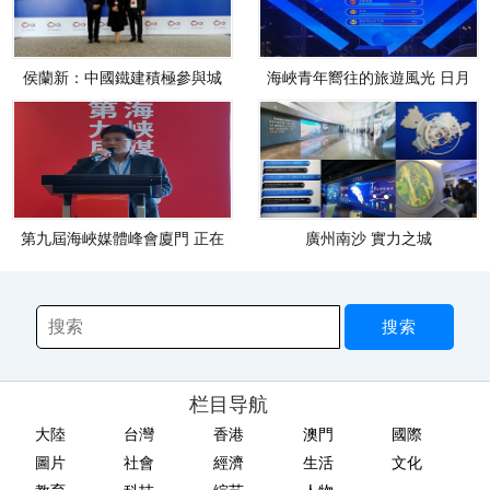
侯蘭新：中國鐵建積極參與城
海峽青年嚮往的旅遊風光 日月
市基
潭
第九屆海峽媒體峰會廈門 正在
廣州南沙 實力之城
進
栏目导航
大陸
台灣
香港
澳門
國際
圖片
社會
經濟
生活
文化