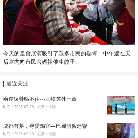
今天的皇會展演吸引了眾多市民的熱捧。
中午還在天
后宮內向市民舍媽祖催生餃子。
最近关注
兩岸猿聲啼不住---三峽遊外一章
时间：2026-07-26
栏目：大陸
成都有夢，尋愛錦官---巴蜀研習廻響
时间：2026-03-28
栏目：大陸