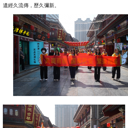
遺經久流傳，歷久彌新。