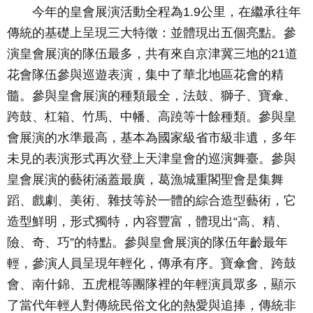
今年的
皇會展演活動全程為
1.9
公里，在繼承往年
傳統的基礎上呈現三大特徵：並體現出五個亮點。參
演皇會展演的隊伍最多，共有來自京津冀三地的
21
道
花會隊伍參與巡遊表演，集中了華北地區花會的精
髓。參與皇會展演的種類最全，法鼓、獅子、寶傘、
跨鼓、杠箱、竹馬、中幡、高蹺等十餘種類。參與皇
會展演的水準最高，基本為國家級省市級非遺，多年
未見的表演形式再次登上天津皇會的巡演舞臺。參與
皇會展演的藝術涵蓋最廣，葛漁城重閣聖會是集舞
蹈、戲劇、美術、雜技等於一體的綜合造型藝術，它
造型鮮明，形式獨特，內容豐富，體現出“高、精、
險、奇、巧”的特點。參與皇會展演的隊伍年齡最年
輕，參演人員呈現年輕化，傳承有序。寶傘會、跨鼓
會、南什錦、五虎棍等團隊裡的年輕演員眾多，顯示
了當代年輕人對傳統民俗文化的熱愛與追捧，傳統非