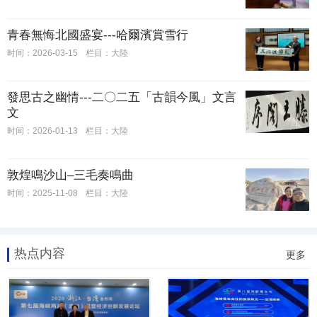
​青春無悔北國盛宴---哈爾濱賞雪行
时间：2026-03-15
栏目：大陸
發思古之幽情---二〇二五「古韻今風」文言
文
时间：2026-01-13
栏目：大陸
敦煌鳴沙山–三毛奏鳴曲
时间：2025-11-08
栏目：大陸
热点内容
更多