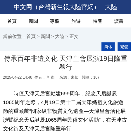
中文网（台灣新生報大陸官網）
大陸
首頁
新聞
專欄
旅遊
特產
讀書
當前位置：
首頁
>
新聞
>
大陸
> 正文
简体
繁體
傳承百年非遺文化 天津皇會展演19日隆重
舉行
2025-04-22 14:48
作者：李 衛
來源：未知 閱覽：
187
時值天津天后宮勅建
699
周年，紀念天后誕辰
1065
周年之際，
4
月
19
日
第十二屆天津媽祖文化旅遊
節的重頭戲
“國家級非物質文化遺產—天津皇會活化展
演暨紀念天后誕辰
1065
周年民俗文化活動”
，
在天津古
文化街及天津天后宮隆重舉行
。