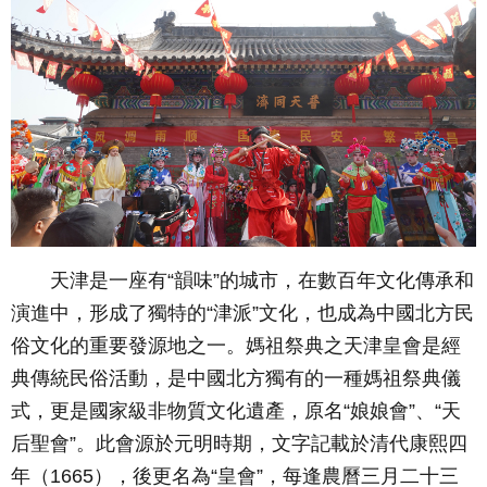
天津是一座有“韻味”的城市，在數百年文化傳承和
演進中，形成了獨特的“津派”文化，也成為中國北方民
俗文化的重要發源地之一。媽祖祭典之天津皇會是經
典傳統民俗活動，是中國北方獨有的一種媽祖祭典儀
式，更是國家級非物質文化遺產，原名“娘娘會”、“天
后聖會”。此會源於元明時期，文字記載於清代康熙四
年（
1665
），後更名為“皇會”，每逢農曆三月二十三