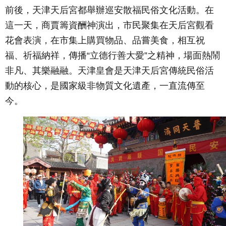
前後，天津天后宮都舉辦巡安散福民俗文化活動。在
這一天，商賈籌資酬神演出，市民聚集在天后宮觀看
花會表演，在市集上購買物品、品嘗美食，相互祝
福、祈福納祥，傳播“立德行善大愛”之精神，場面熱鬧
非凡、其樂融融。天津皇會是天津天后宮傳統民俗活
動的核心，是國家級非物質文化遺產，一直流傳至
今
。